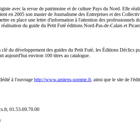
giste avec la revue de patrimoine et de culture Pays du Nord. Elle réalis
ient en 2005 son master de Journalisme des Entreprises et des Collectivi
tre en place une lettre d'information à l'attention des professionnels d
a réalisation du guide du Petit Futé éditions Nord-Pas-de-Calais et Picard
rs clé du développement des guides du Petit Futé, les Éditions Déclics p
ent aujourd'hui environ 100 titres au catalogue.
 dédié à l'ouvrage
http://www.amiens-somme.fr
, ainsi que le site de l'éd
cs.fr, 01.53.69.70.00
r