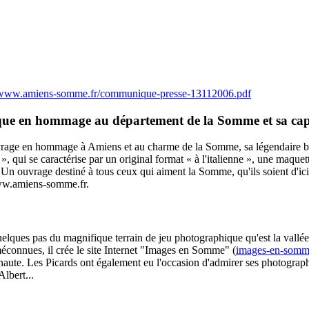
//www.amiens-somme.fr/communique-presse-13112006.pdf
ique en hommage au département de la Somme et sa cap
ge en hommage à Amiens et au charme de la Somme, sa légendaire baie, s
», qui se caractérise par un original format « à l'italienne », une maque
Un ouvrage destiné à tous ceux qui aiment la Somme, qu'ils soient d'ici o
www.amiens-somme.fr.
ues pas du magnifique terrain de jeu photographique qu'est la vallée d
méconnues, il crée le site Internet "Images en Somme" (
images-en-somm
ternaute. Les Picards ont également eu l'occasion d'admirer ses photograph
lbert...