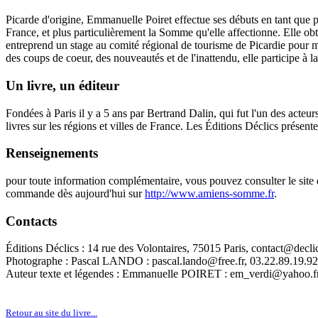
Picarde d'origine, Emmanuelle Poiret effectue ses débuts en tant que pi
France, et plus particulièrement la Somme qu'elle affectionne. Elle obt
entreprend un stage au comité régional de tourisme de Picardie pour met
des coups de coeur, des nouveautés et de l'inattendu, elle participe à l
Un livre, un éditeur
Fondées à Paris il y a 5 ans par Bertrand Dalin, qui fut l'un des acteu
livres sur les régions et villes de France. Les Éditions Déclics présent
Renseignements
pour toute information complémentaire, vous pouvez consulter le site
commande dès aujourd'hui sur
http://www.amiens-somme.fr
.
Contacts
Éditions Déclics : 14 rue des Volontaires, 75015 Paris, contact@decli
Photographe : Pascal LANDO : pascal.lando@free.fr, 03.22.89.19.92
Auteur texte et légendes : Emmanuelle POIRET : em_verdi@yahoo.f
Retour au site du livre...