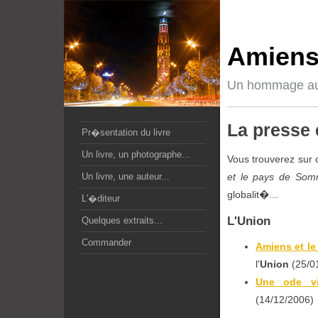
Amiens
Un hommage au
La presse e
Pr�sentation du livre
Un livre, un photographe...
Vous trouverez sur 
et le pays de So
Un livre, une auteur...
globalit�...
L'�diteur
L'Union
Quelques extraits...
Commander
Amiens et le
l'
Union
(25/01
Une ode v
(14/12/2006)