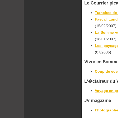
Le Courrier pic
Tranches d
Pascal Land
(15/02/2007)
La Somme vu
(18/01/2007)
Les paysage
(07/2006)
Vivre en Somme
Coup de coe
L'�claireur du
Voyage en p
JV magazine
Photographe 