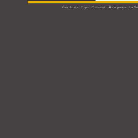
Plan du site
|
Expo
|
Communiqu� de presse
|
La S